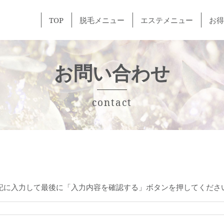
TOP
脱毛メニュー
エステメニュー
お得
女性
男性
お子さま
お問い合わせ
contact
記に入力して最後に「入力内容を確認する」ボタンを押してくださ